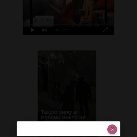
0:00
/ 1:47
Такую зиму в
России никто не
ждал: как так?!