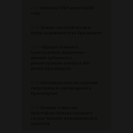
6.08
Новости ТВК 6 августа2026
года
6.08
Дожди, сильный ветер и
грозы надвигаются на Красноярск
6.08
«Придется менять
транспортные привычки»:
мнение урбаниста о
реконструкции центра к 400-
летию Красноярска
6.08
Школьник едва не задушил
сверстника во время драки в
Красноярске
6.08
Почему «Одиссея»
Кристофера Нолана вызывает
споры? Мнение кинокритиков и
зрителей