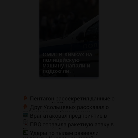
СМИ: В Химках на
полицейскую
машину напали и
подожгли.
Пентагон рассекретил данные о
появлении НЛО на Ближнем
Друг Усольцевых рассказал о
Востоке
тайной семье бизнесмена
Враг атаковал предприятие в
Самарской области
ПВО отразила ракетную атаку в
Пензенской области
Удары по тылам развеяли