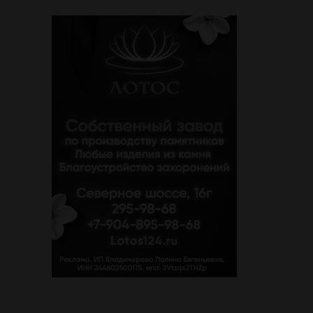
надежды Киева: немецкий
аналитик констатирует смену
настроений » PolitCentr-NEWS