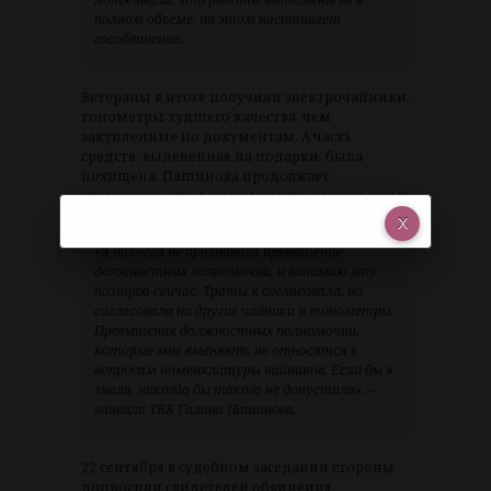
полном объеме, на этом настаивает
гособвинение.
Ветераны в итоге получили электрочайники,
тонометры худшего качества, чем
закупленные по документам. А часть
средств, выделенная на подарки, была
похищена. Пашинова продолжает
утверждать, что в превышении должностных
полномочий не виновна.
«Я никогда не признавала превышение
должностных полномочий, и занимаю эту
позицию сейчас. Траты я согласовала, но
согласовала на другие чайники и тонометры.
Превышения должностных полномочий,
которые мне вменяют, не относятся к
вопросам номенклатуры чайников. Если бы я
знала, никогда бы такого не допустила», –
заявила ТВК Галина Пашинова.
22 сентября в судебном заседании стороны
допросили свидетелей обвинения.