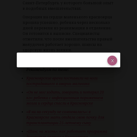
Санкт-Петербурга, у которого большой опыт
в подобных вмешательствах.
Операция на сердце маленького красноярца
прошла успешно, ребенка через несколько
дней перевели из реанимации в отделение.
Он готовится к выписке. Специалисты
отметили, что после вмешательства правый
желудочек работает хорошо, шансы на
здоровую жизнь велики.
Рекомендуем по теме:
Красноярские врачи поставили на ноги
пострадавшего в аварии мальчика
«Он не мог ходить, говорить и потерял 20
кг»: ребенка с инфекционным поражением
мозга и сердца спасли в Красноярске
«Я ни на секунду не сомневалась»: в
Красноярске мать отдала свою почку для
трансплантации 25-летнему сыну
«Шанс на жизнь»: как работает программа
донорства органов в Красноярске