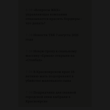
8.08
«Вопросы ЖКХ»:
управляющая компания
отказывается красить бордюры –
что делать?
7.08
Новости ТВК 7 августа 2026
года
7.08
Новую тропу к скальному
массиву «Ермак» открыли на
«Столбах»
7.08
В Красноярском крае 18-
летнюю мать подозревают в
убийстве маленького сына
7.08
Подрядчика для главной
городской елки выбрали в
Красноярске