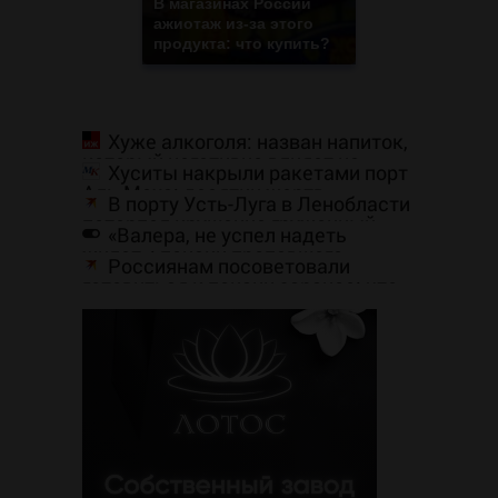
В магазинах России
ажиотаж из-за этого
продукта: что купить?
Хуже алкоголя: назван напиток,
который негативно влияет на
Хуситы накрыли ракетами порт
организм - многие пьют его
Аль-Моха: десятки жертв
каждый день
В порту Усть-Луга в Ленобласти
потерпел крушение груженный
«Валера, не успел надеть
мазутом танкер: экипаж был
жилет»: поиски пропавшего
спасен
Россиянам посоветовали
во время шторма на Волге рыбака
готовиться к пенсии заранее: что
продолжаются
важно знать