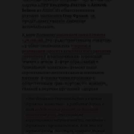
партии КПРФ
Владимир Вахтель
и
Алексей
Бойков
из ЛДПР. Из общественников
открыто высказался
Егор Фролов
, он
представляет краевое движение
автовладельцев.
К мэру Логинову
накопился целый список
претензий
. Это градостроительная политика
– у общественности есть
вопросы к
реализации проекта комплексного развития
территорий
и распоряжению городской
землей в целом. В сфере образования и
социальной политики – ремонт школ,
строительство детских садов и школьное
питание. В списке также проблемы с
общественным транспортом. Но, пожалуй,
главное в перечне претензий – дороги.
«Это дорожное строительство и в целом
дорожное хозяйство – и разбитые дороги, и
тот
недоделанный ремонт на большом
количестве улиц
. Это скандалы
коррупционной направленности, связанные с
дорожным строительством. Вот эти все
мутные схемы, они стали, наверное, таким