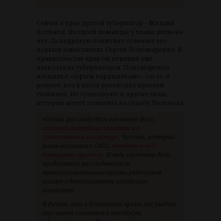
Сейчас в крае другой губернатор – Михаил
Котюков. Но своей команды у главы региона
нет. За кадровую политику отвечает его
первый заместитель Сергей Пономаренко. В
правительстве края он пережил уже
нескольких губернаторов. Пономаренко
называют «серым кардиналом» – он-то и
решает, кто в итоге руководит краевой
столицей. Но существуют и другие силы,
которые могут повлиять на судьбу Логинова.
«Сейчас расследуется уголовное дело,
основной подрядчик находится в
следственном изоляторе
. Человек, который
ранее возглавлял САТП,
находится под
домашним арестом
. И ведь уголовное дело
продолжает расследоваться,
правоохранительные органы работают
также в департаменте городского
хозяйства.
Я думаю, что в ближайшее время мы увидим
еще визит силовиков в городскую