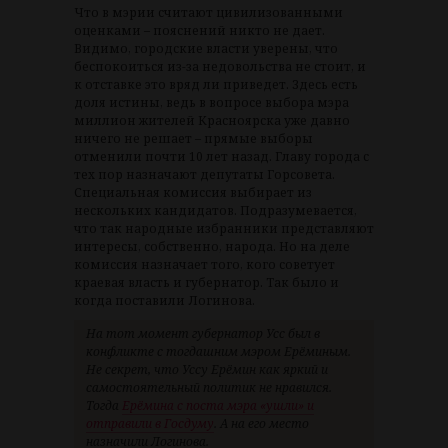
Что в мэрии считают цивилизованными
оценками – пояснений никто не дает.
Видимо, городские власти уверены, что
беспокоиться из-за недовольства не стоит, и
к отставке это вряд ли приведет. Здесь есть
доля истины, ведь в вопросе выбора мэра
миллион жителей Красноярска уже давно
ничего не решает – прямые выборы
отменили почти 10 лет назад. Главу города с
тех пор назначают депутаты Горсовета.
Специальная комиссия выбирает из
нескольких кандидатов. Подразумевается,
что так народные избранники представляют
интересы, собственно, народа. Но на деле
комиссия назначает того, кого советует
краевая власть и губернатор. Так было и
когда поставили Логинова.
На тот момент губернатор Усс был в
конфликте с тогдашним мэром Ерёминым.
Не секрет, что Уссу Ерёмин как яркий и
самостоятельный политик не нравился.
Тогда
Ерёмина с поста мэра «ушли» и
отправили в Госдуму
. А на его место
назначили Логинова.