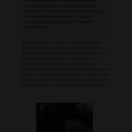
администрацию. И вот как раз влияние
силовых структур может сработать
раньше, чем принятие кадровых решений со
стороны краевой власти», – считает
политический консультант
Алексей
Аксютенко
.
Какой исход у ситуации с Владиславом
Логиновым пока не может сказать никто.
Нынешняя система власти устроена так, что
решение принимают не силовики и не
красноярцы, а губернатор. Обратит ли
внимание Михаил Котюков на недовольства
в адрес главы краевой столицы - станет ясно
позже. К слову, 11 сентября исполнится ровно
год, как Котюкова избрали губернатором.