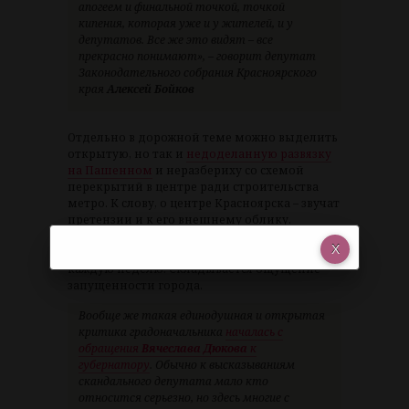
апогеем и финальной точкой, точкой
кипения, которая уже и у жителей, и у
депутатов. Все же это видят – все
прекрасно понимают», – говорит депутат
Законодательного собрания Красноярского
края
Алексей Бойков
Отдельно в дорожной теме можно выделить
открытую, но так и
недоделанную развязку
на Пашенном
и неразбериху со схемой
перекрытий в центре ради строительства
метро. К слову, о центре Красноярска – звучат
претензии и к его внешнему облику.
Ситуация, когда
куски фасадов исторических
домов падают на тротуары
, повторяется
каждую неделю. Складывается ощущение
запущенности города.
Вообще же такая единодушная и открытая
критика градоначальника
началась с
обращения
Вячеслава Дюкова
к
губернатору
. Обычно к высказываниям
скандального депутата мало кто
относится серьезно, но здесь многие с