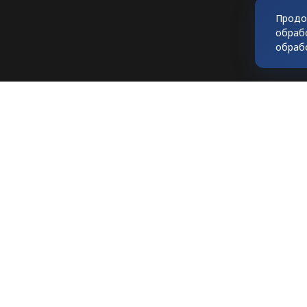
Продо
обраб
обраб
Любое использование мате