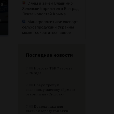
С чем и зачем Владимир
на
Зеленский прилетел в Белград -
Лента новостей Крыма
и
Минагрополитики: экспорт
сельхозпродукции Украины
может сократиться вдвое
Последние новости
7.08
Новости ТВК 7 августа
2026 года
7.08
Новую тропу к
скальному массиву «Ермак»
открыли на «Столбах»
7.08
Подрядчика для
главной городской елки