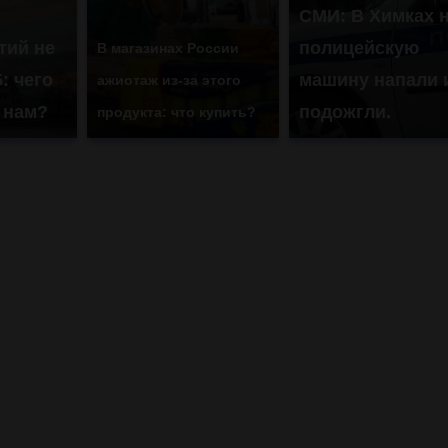
СМИ: В Химках 
тий не
полицейскую
В магазинах России
: чего
машину напали 
ажиотаж из-за этого
 нам?
подожгли.
продукта: что купить?