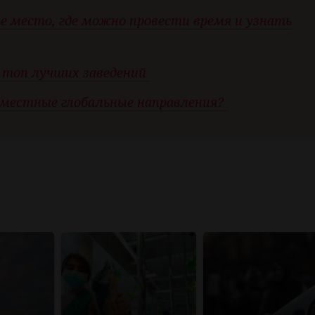
ье место, где можно провести время и узнать
: топ лучших заведений
 местные глобальные направления?