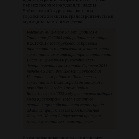
первых замов мэра удалили. Вадим
Войцеховский курировал вопросы
городского хозяйства, градостроительства и
муниципального имущества.
Бывшему вице-мэру 57 лет, родился в
Ташкенте. До 2005 года работал в милиции.
В 2016-2017 годах руководил Краевым
транспортным управлением, а затем стал
заместителем министра транспорта края.
После, вице-мэром и руководителем
департамента главы города. С апреля 2019 в
течение 3 лет, Войцеховский руководил
Центральным районом. Пост первого
заместителя Главы города он занимал с
октября 2022 года. Также Вадим
Войцеховский в 2022 году участвовал выборах
мэра Красноярска. Тогда в статусе
исполняющего обязанности главы города
администрацию возглавлял Владислав
Логинов. Однако Войцеховский проиграл
Логинову и стал его заместителем.
В чем надзорные органы усматривают