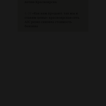
летию Красноярска
6.08
«Как нам продают, так мы и
ставим цены»: красноярская сеть
АЗС резко снизила стоимость
бензина