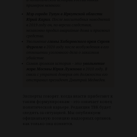
примеров немного:
Мэр города Тулун в Иркутской области
Юрий Карих
. После масштабных наводнений
в 2019 году он, по версии следствия,
незаконно продал аварийные дома и присвоил
средства.
Увольнение
главы Хабаровского края Сергея
Фургала
в 2020 году после возбуждения в его
отношении уголовного дела о заказном
убийстве.
Самая громкая история – это
увольнение
мэра Москвы Юрия Лужкова
в 2010 году. В
связи с утратой доверия от должности его
отстранил президент Дмитрий Медведев.
Эксперты говорят, когда власти прибегают к
таким формулировкам – это означает конец
политической карьере. Редакция ТВК будет
следить за ситуацией. Мы опубликуем
официальную позицию надзорных органов,
как только она появится.