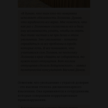
«Я думаю, что там кто-то наверняка
исполняет обязанности Логинова. Думаю,
что юридически все верно. Мне кажется, что
как раз с Логиновым согласовали все и дали
ему возможность уехать, чтобы он опять
был типа чистый и не при делах в этом
увольнении. Это увольнение – попытка
оправдаться за все проблемы в городе,
которые есть. И все понимают, что
учитывался сам Логинов, но поскольку
Логинова в крае сдавать не собираются, то
нужен козел отпущения. Вот козлом
отпущения сделали Войцеховского», – заявил
политический консультант Василий Дамов.
Отметим, что увольнение с утратой доверия
– это высшая степень дисциплинарного
взыскания. Она применяется к сотрудникам,
которые совершили коррупционные
правонарушения.
В политической истории России таких