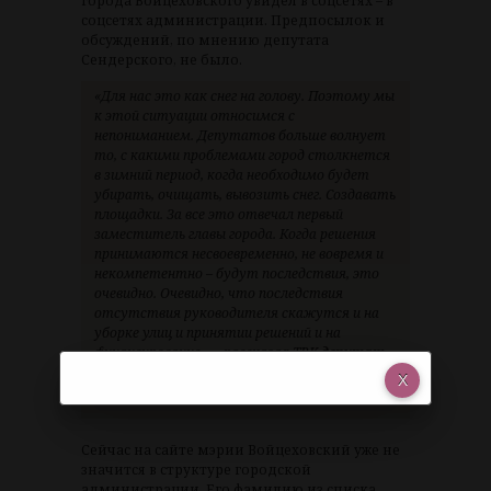
города Войцеховского увидел в соцсетях – в
соцсетях администрации. Предпосылок и
обсуждений, по мнению депутата
Сендерского, не было.
«Для нас это как снег на голову. Поэтому мы
к этой ситуации относимся с
непониманием. Депутатов больше волнует
то, с какими проблемами город столкнется
в зимний период, когда необходимо будет
убирать, очищать, вывозить снег. Создавать
площадки. За все это отвечал первый
заместитель главы города. Когда решения
принимаются несвоевременно, не вовремя и
некомпетентно – будут последствия, это
очевидно. Очевидно, что последствия
отсутствия руководителя скажутся и на
уборке улиц и принятии решений и на
финансирование», – рассказал ТВК
депутат
Красноярского городского Совета
депутатов Семен Сендерский
.
Сейчас на сайте мэрии Войцеховский уже не
значится в структуре городской
администрации. Его фамилию из списка