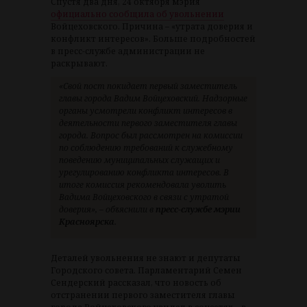
Спустя два дня, 24 октября мэрия
официально сообщила об увольнении
Войцеховского. Причина – «утрата доверия и
конфликт интересов». Больше подробностей
в пресс-службе администрации не
раскрывают.
«Свой пост покидает первый заместитель
главы города Вадим Войцеховский. Надзорные
органы усмотрели конфликт интересов в
деятельности первого заместителя главы
города. Вопрос был рассмотрен на комиссии
по соблюдению требований к служебному
поведению муниципальных служащих и
урегулированию конфликта интересов. В
итоге комиссия рекомендовала уволить
Вадима Войцеховского в связи с утратой
доверия», – объяснили в
пресс-службе мэрии
Красноярска
.
Деталей увольнения не знают и депутаты
Городского совета. Парламентарий Семен
Сендерский рассказал, что новость об
отстранении первого заместителя главы