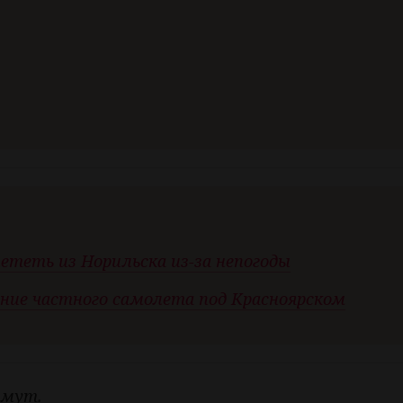
лететь из Норильска из-за непогоды
ние частного самолета под Красноярско
м
имут.