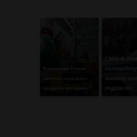
СМИ: В Хим
полицейск
В магазинах России
машину нап
ажиотаж из-за этого
подожгли.
продукта: что купить?