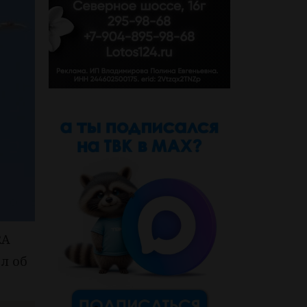
RA
л об