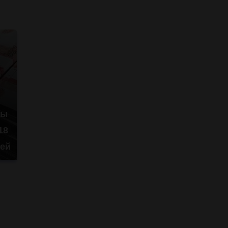
ны
18
ей