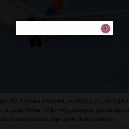
aza. По данным издания, накануне утром борт 
ральные Воды – Уфа – Красноярск, подал сигна
ности гидравлики передней стойки шасси.