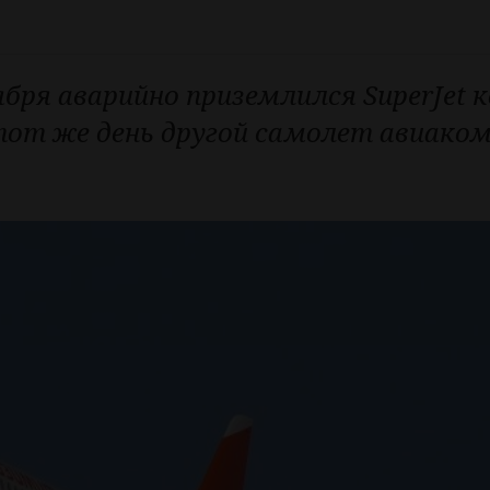
ября аварийно приземлился SuperJet 
этот же день другой самолет авиаком