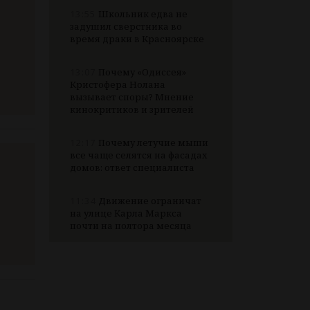
13:55
Школьник едва не
задушил сверстника во
время драки в Красноярске
13:07
Почему «Одиссея»
Кристофера Нолана
вызывает споры? Мнение
кинокритиков и зрителей
12:17
Почему летучие мыши
все чаще селятся на фасадах
домов: ответ специалиста
11:34
Движение ограничат
на улице Карла Маркса
почти на полтора месяца