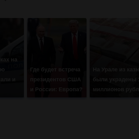
ках на
ую
Где будет встреча
На Урале из каз
али и
президентов США
были украдены 
и России: Европа?
миллионов рубл