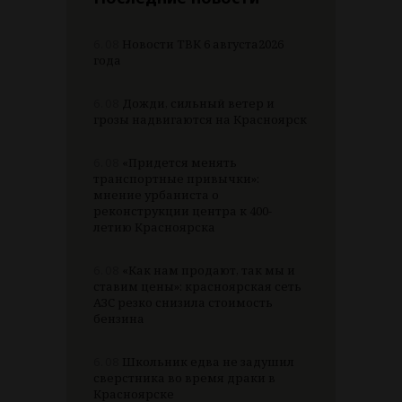
6.08
Новости ТВК 6 августа2026
года
6.08
Дожди, сильный ветер и
грозы надвигаются на Красноярск
6.08
«Придется менять
транспортные привычки»:
мнение урбаниста о
реконструкции центра к 400-
летию Красноярска
6.08
«Как нам продают, так мы и
ставим цены»: красноярская сеть
АЗС резко снизила стоимость
бензина
6.08
Школьник едва не задушил
сверстника во время драки в
Красноярске