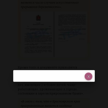
является число случаев искусственного
прерывания беременности».
Кроме того, в документе приводится
статистика по абортам за 2022 год. В нем
также заявлено, что наиболее склонными к
абортам являются женщины «в возрасте 20-39
лет, имеющие 2 и более детей, чаще
работающие, проживающие в городе,
состоящие в зарегистрированном браке».
«В связи с тем, что в Красноярском крае
приоритетным является создание