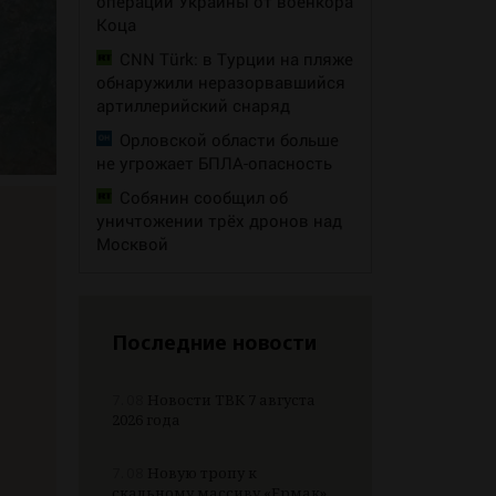
операции Украины от военкора
Коца
CNN Türk: в Турции на пляже
обнаружили неразорвавшийся
артиллерийский снаряд
Орловской области больше
не угрожает БПЛА-опасность
Собянин сообщил об
уничтожении трёх дронов над
Москвой
Последние новости
7.08
Новости ТВК 7 августа
2026 года
7.08
Новую тропу к
скальному массиву «Ермак»