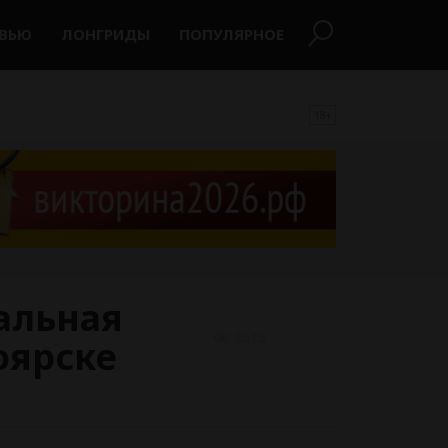
РВЬЮ
ЛОНГРИДЫ
ПОПУЛЯРНОЕ
18+
альная
2615
оярске