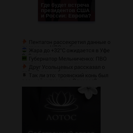
Где будет встреча
президентов США
и России: Европа?
Пентагон рассекретил данные о
появлении НЛО на Ближнем
Жара до +32°C ожидается в Уфе
Востоке
8–9 августа
Губернатор Мельниченко: ПВО
отразила ракетную угрозу в
Друг Усольцевых рассказал о
Пензенской области
тайной семье бизнесмена
Так ли это: троянский конь был
военной хитростью Одиссея?