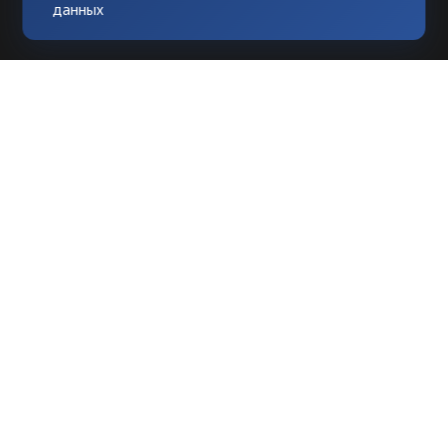
данных
Любое использование материалов
допускается только при гиперссылке на
tvknews.ru
Мы в соцсетях: