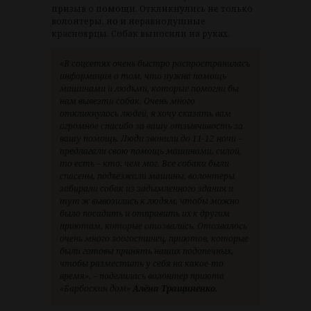
призыв о помощи. Откликнулись не только
волонтеры, но и неравнодушные
красноярцы. Собак выносили на руках.
«В соцсетях очень быстро распространилась
информация о том, что нужна помощь
машинами и людьми, которые помогли бы
нам вывезти собак. Очень много
откликнулось людей, я хочу сказать вам
огромное спасибо за вашу отзывчивость за
вашу помощь. Люди звонили до 11-12 ночи –
предлагали свою помощь машинами, силой,
то есть – кто, чем мог. Все собаки были
спасены, подъезжали машины, волонтеры
забирали собак из задымленного здания и
тут ж вывозились к людям, чтобы можно
было посадить и отправить их к другим
приютам, которые отозвались. Отозвалось
очень много зоогостинец, приютов, которые
были готовы принять наших подопечных,
чтобы разместить у себя на какое-то
время», – поделилась волонтер приюта
«Барбоскин дом»
Алёна Тращиненко
.