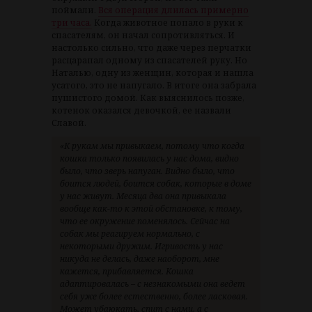
поймали.
Вся операция длилась примерно
три часа.
Когда животное попало в руки к
спасателям, он начал сопротивляться. И
настолько сильно, что даже через перчатки
расцарапал одному из спасателей руку. Но
Наталью, одну из женщин, которая и нашла
усатого, это не напугало. В итоге она забрала
пушистого домой. Как выяснилось позже,
котенок оказался девочкой, ее назвали
Славой.
«К рукам мы привыкаем, потому что когда
кошка только появилась у нас дома, видно
было, что зверь напуган. Видно было, что
боится людей, боится собак, которые в доме
у нас живут. Месяца два она привыкала
вообще как-то к этой обстановке, к тому,
что ее окружение поменялось. Сейчас на
собак мы реагируем нормально, с
некоторыми дружим. Игривость у нас
никуда не делась, даже наоборот, мне
кажется, прибавляется. Кошка
адаптировалась – с незнакомыми она ведет
себя уже более естественно, более ласковая.
Может убаюкать, спит с нами, а с