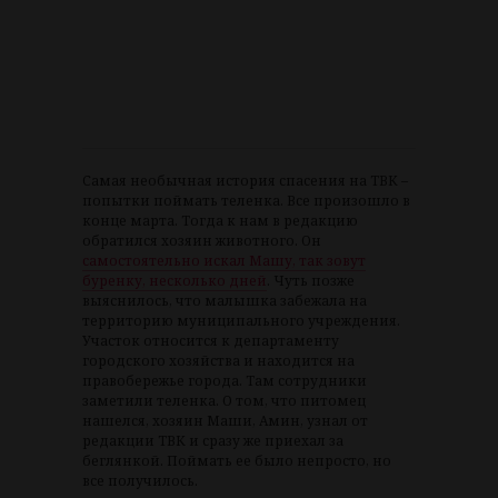
Cамая необычная история спасения на ТВК –
попытки поймать теленка. Все произошло в
конце марта. Тогда к нам в редакцию
обратился хозяин животного. Он
самостоятельно искал Машу, так зовут
буренку, несколько дней
. Чуть позже
выяснилось, что малышка забежала на
территорию муниципального учреждения.
Участок относится к департаменту
городского хозяйства и находится на
правобережье города. Там сотрудники
заметили теленка. О том, что питомец
нашелся, хозяин Маши, Амин, узнал от
редакции ТВК и сразу же приехал за
беглянкой. Поймать ее было непросто, но
все получилось.