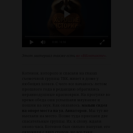
0:00
/ 6:16
Этот материал также есть
во «‎ВКонтакте»
.
Котенок, которого и спасали на глазах
съемочной группы ТВК, живет в доме у
любящих хозяев. С чего все началось: летом
прошлого года в редакцию обратились
неравнодушные красноярки. На прогулке во
время обеда они услышали мяукание и
пошли на звук. Как оказалось,
малыш сидел
на опоре моста на ул. Авиаторов.
Мы тут же
выехали на место. Позже туда приехали две
спасательные группы. Их, к слову, ждали
около часа. Котенок был сильно напуган, его
окружили с двух сторон, но все-таки