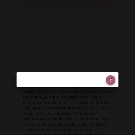
Еще одна история спасения произошла в
январе этого года. Тогда
красноярка
заметила двух собак в закрытом частном
гараже.
Девушка обратилась в общественное
движение ДогСпас. Там выяснили, что в
запертом помещении сидят хаски и помесь
лабрадора. Животные сидели без еды, воды
и прогулок уже минимум 10 дней и
находились в критическом состоянии. Из-за
стресса и голода, белый пес начал душить
хаски. Однако на помощь пришли