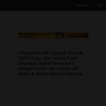
ПОИСК
18+
«Подобный случай был в
1937 году, но тогда был
период политических
репрессий»: историк об
аресте мэра Красноярска
1546