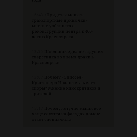
года
16:43
«Придется менять
транспортные привычки»:
мнение урбаниста о
реконструкции центра к 400-
летию Красноярска
13:55
Школьник едва не задушил
сверстника во время драки в
Красноярске
13:07
Почему «Одиссея»
Кристофера Нолана вызывает
споры? Мнение кинокритиков и
зрителей
12:17
Почему летучие мыши все
чаще селятся на фасадах домов:
ответ специалиста