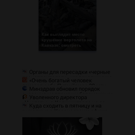
Как выглядит место
крушение вертолета на
Кавказе: смотреть
Органы для пересадки «черные
трансплантологи» извлекали у еще
«Очень богатый человек
живых пациентов
заказал себе Пугачёву за 39 млн
Минздрав обновил порядок
рублей»: Вот что ответила певица
оказания медпомощи беременным
Уволенного директора
«Чистоты» в Калининграде не за
Куда сходить в пятницу и на
что сажать
выходные в Красноярске: афиша
7–8 августа