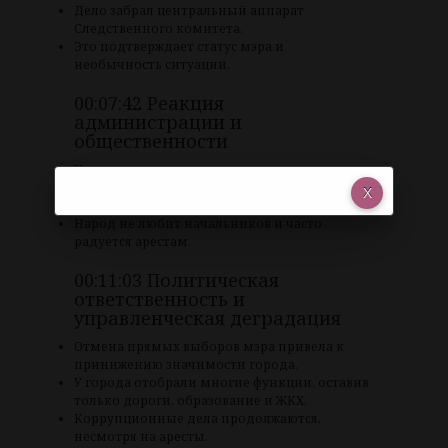
Дело забрал центральный аппарат
Следственного комитета.
Это подтверждает статус мэра и
необычность ситуации.
00:07:42 Реакция
администрации и
общественности
Краевая администрация хранит молчание.
Новость вызвала волну комментариев у
горожан, в основном злорадных.
Народ не любит начальников и часто
радуется арестам.
00:11:03 Политическая
ответственность и
управленческая деградация
Отмена прямых выборов мэра привела к
принижению значимости города.
У города отобрали многие функции, оставив
только дороги, образование и ЖКХ.
Коррупционные дела продолжаются,
несмотря на аресты.