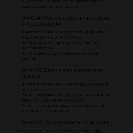
В Красноярске также были аресты первых
заместителей и чиновников.
00:02:40 Уникальность ситуации
в Красноярске
Красноярск был городом республиканского
подчинения с 1951 по 1958 год.
Это последний город такого уровня на
востоке страны.
Арест главы города - беспрецедентный
случай.
00:04:07 Ожидания и причины
ареста
Аресты в социальных медиа предсказывали
арест главы.
После ареста влиятельных чиновников стало
ясно, что глава уйдет в отставку.
Статус главы подтверждался его ротацией в
различных ассоциациях.
00:05:47 Этапирование в Москву
Глава задержан, его этапируют в Москву.