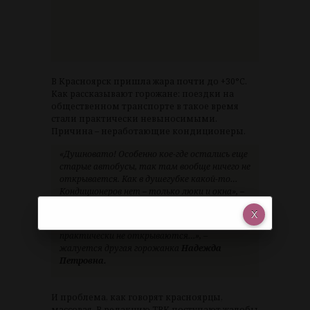
В Красноярск пришла жара почти до +30°C.
Как рассказывают горожане: поездки на
общественном транспорте в такое время
стали практически невыносимыми.
Причина – неработающие кондиционеры.
«Душновато! Особенно кое-где остались еще
старые автобусы, так там вообще ничего не
открывается. Как в душегубке какой-то…
Кондиционеров нет – только люки и окна», –
отмечает красноярка
Вера Владимировна.
«Везде жарко, конечно. Неудобные форточки,
практически не открываются…», –
жалуется другая горожанка
Надежда
Петровна.
И проблема, как говорят красноярцы,
массовая. В редакцию ТВК поступают жалобы