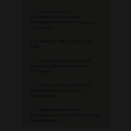
8.08
«Вопросы ЖКХ»:
управляющая компания
отказывается красить бордюры –
что делать?
7.08
Новости ТВК 7 августа 2026
года
7.08
Новую тропу к скальному
массиву «Ермак» открыли на
«Столбах»
7.08
Подрядчика для главной
городской елки выбрали в
Красноярске
7.08
Школьники избили
красноярца до состояния комы из-
за замечания