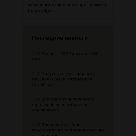
изменениях школьной программы с
1 сентября
Последние новости
7.08
Новости ТВК 7 августа 2026
года
7.08
Новую тропу к скальному
массиву «Ермак» открыли на
«Столбах»
7.08
Подрядчика для главной
городской елки выбрали в
Красноярске
7.08
Школьники избили
красноярца до состояния комы из-
за замечания