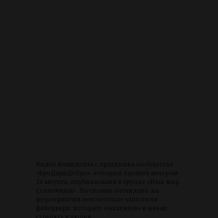
Видео инцидента с праздника сообщества
«БроДариДобро», который прошел вечером
24 августа, опубликовали в группе «Наш мкр.
Солнечный». По словам очевидцев, на
мероприятии неизвестные запустили
фейерверк, который «завалился» и начал
стрелять в людей.