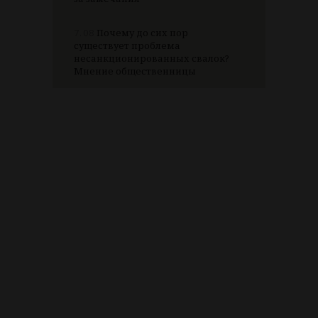
7.08
Почему до сих пор
существует проблема
несанкционированных свалок?
Мнение общественницы