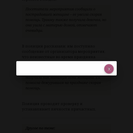
Посетители мероприятия сообщили о
пострадавшей женщине – ее увезла скорая
помощь. Травму также получила девочка, но
она ушла с матерью домой, отмечают
очевидцы.
В полиции рассказали: им поступило
сообщение от организатора мероприятия,
что неизвестные во время праздника
запустили фейерверк.
По данным правоохранителей, травмы
получила как минимум одна женщина. Ей
помогла дежурившая на празднике скорая
помощь.
Полиция проводит проверку и
устанавливает личности причастных.
Другое по теме: