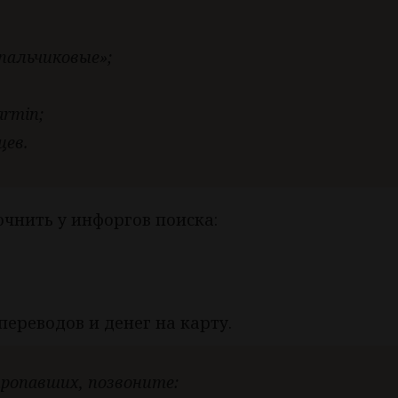
пальчиковые»;
rmin;
цев.
чнить у инфоргов поиска:
ереводов и денег на карту.
пропавших, позвоните: