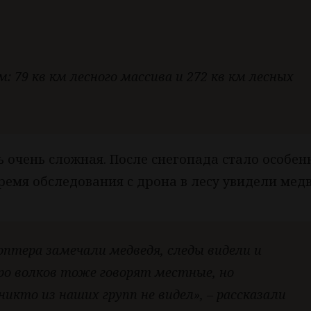
м: 79 кв км лесного массива и 272 кв км лесных
 очень сложная. После снегопада стало особен
время обследования с дрона в лесу увидели мед
оптера замечали медведя, следы видели и
ро волков тоже говорят местные, но
икто из наших групп не видел», – рассказали