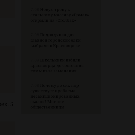
7.08
Новую тропу к
скальному массиву «Ермак»
открыли на «Столбах»
7.08
Подрядчика для
главной городской елки
выбрали в Красноярске
7.08
Школьники избили
красноярца до состояния
комы из-за замечания
7.08
Почему до сих пор
существует проблема
несанкционированных
свалок? Мнение
ек. 5
общественницы