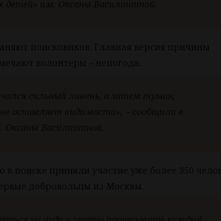
х детей» им. Оксаны Василишиной.
аняют поисковиков. Главная версия причины
тмечают волонтеры – непогода.
ачался сильный ливень, а затем туман,
 не оставляет видимости», – сообщили в
. Оксаны Василишиной.
 в поиске приняли участие уже более 350 челов
ервые добровольцы из Москвы.
еяться на чудо и упорно прочесывать каждый