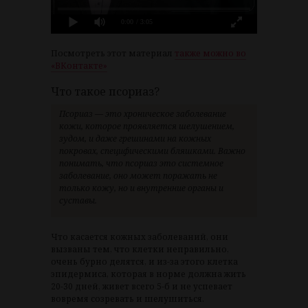
0:00
/ 3:05
Посмотреть этот материал
также можно во
«ВКонтакте»
Что такое псориаз?
Псориаз — это хроническое заболевание
кожи, которое проявляется шелушением,
зудом, и даже грешинами на кожных
покровах, специфическими бляшками. Важно
понимать, что псориаз это системное
заболевание, оно может поражать не
только кожу, но и внутренние органы и
суставы.
Что касается кожных заболеваний, они
вызваны тем, что клетки неправильно,
очень бурно делятся, и из-за этого клетка
эпидермиса, которая в норме должна жить
20-30 дней, живет всего 5-б и не успевает
вовремя созревать и шелушиться.