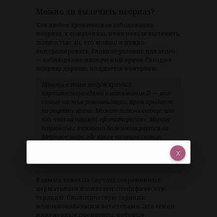
Можно ли вылечить псориаз?
Как любое хроническое заболевание,
псориаз, к сожалению, пока нельзя вылечить
полностью, но его можно и нужно
контролировать. Главное условие для этого
— соблюдение назначений врача. Сегодня
псориаз хорошо поддается контролю.
Помочь в этом могут кремы с
кортикостерондами и витамином D — это
самые частые рекомендации. Крем продают
по рецепту врача. Может помочь солнце, или
то, что называют «фототерапия». Многие
пациенты с кожными болезнями рвутся на
Мертвое море, где яркое палящее солнце,
очень соленая вода, и целебная грязь. И
действительно, это многим помогает.
В самых тяжелых случаях современные
дерматологи назначают специфическую
терапию: биологическую терапию
моноклональными антителами. Это генно-
инженерные препараты, которые