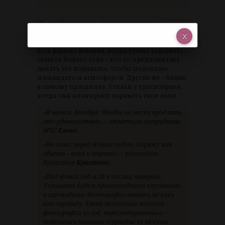
Но необязательно следовать трендам,
отмечает специалист. Главное, чтобы елка
нравилась вам самим и приносила радость.
Есть разные мнения, когда лучше украшать
символ Нового года – кто-то предпочитает
делать это пораньше, чтобы подольше
наслаждаться атмосферой. Другие же – ближе
к самому празднику. Узнали у красноярцев,
когда они планируют наряжать свои елки.
«В начале декабря. Чтобы на месяц продлить
это удовольствие», – отметила сотрудница
МЧС
Елена.
«Не знаю, перед Новым годом. Наряжу как
обычно – елка и шарики», – рассказала
бухгалтер
Кристина.
«Под Новый год, в 20-х числах, наверное.
Украшать будем прошлогодними игрушками
и гирляндами. Фотографии вешать на елку
или гирлянду. Такой памятный момент –
фотографии за год, пересматриваешь», –
поделились планами туристы из Москвы