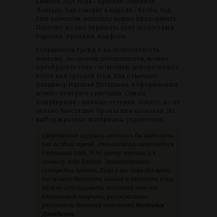
Символ 2026 года – Красная Огненная
Лошадь. Как говорят в народе – чтобы год
был удачным, лошадку нужно прикормить.
Поэтому модно украшать елку сладостями:
баранки, пряники, конфеты.
Сохраняется тренд и на экологичность,
поэтому, по словам специалистов, можно
преобразить елку с помощью декоративных
веток или гроздей ягод. Как отмечает
дизайнер Наталья Догадаева, в оформлении
можно поиграть с цветами. Самые
популярные – винные оттенки, золото, но не
сильно блестящее, бронза или шоколад. На
выбор и разные материалы украшений.
«Деревянные игрушки хотелось бы выделить,
как особый тренд. Это отлично сочетается
с ветками елей. И по цвету хорошо, и к
символу году близко. Экоматериалы –
сухоцветы, шишки. Если у вас елка без всего,
то можно докупить шишек и украсить елку.
Можно использовать хендмейд, чем-то
блестящим покрыть, разукрасить», –
рассказала дизайнер интерьера
Наталья
Догадаева.