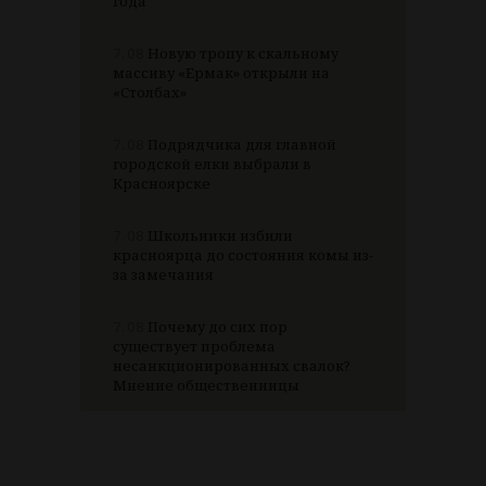
года
7.08
Новую тропу к скальному
массиву «Ермак» открыли на
«Столбах»
7.08
Подрядчика для главной
городской елки выбрали в
Красноярске
7.08
Школьники избили
красноярца до состояния комы из-
за замечания
7.08
Почему до сих пор
существует проблема
несанкционированных свалок?
Мнение общественницы