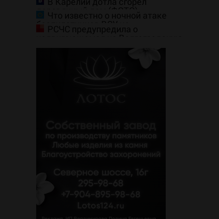
Турции
В Карелии дотла сгорел
деревянный дом (ФОТО)
Что известно о ночной атаке
беспилотников ВСУ на
РСЧС предупредила о
Воронежскую область
надвигающемся на Волгоградскую
область шторме