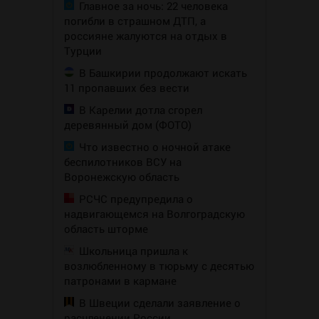
Главное за ночь: 22 человека
погибли в страшном ДТП, а
россияне жалуются на отдых в
Турции
В Башкирии продолжают искать
11 пропавших без вести
В Карелии дотла сгорел
деревянный дом (ФОТО)
Что известно о ночной атаке
беспилотников ВСУ на
Воронежскую область
РСЧС предупредила о
надвигающемся на Волгоградскую
область шторме
Школьница пришла к
возлюбленному в тюрьму с десятью
патронами в кармане
В Швеции сделали заявление о
расчленении России