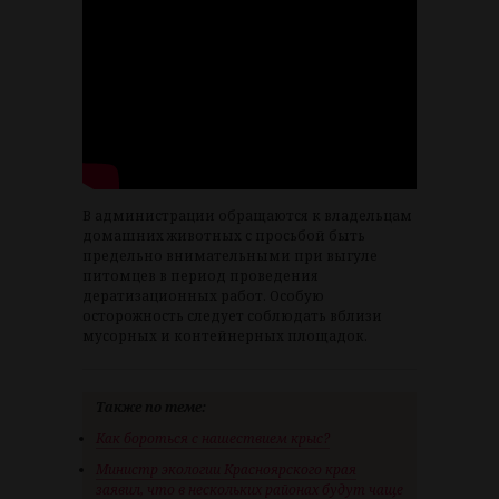
В администрации обращаются к владельцам
домашних животных с просьбой быть
предельно внимательными при выгуле
питомцев в период проведения
дератизационных работ. Особую
осторожность следует соблюдать вблизи
мусорных и контейнерных площадок.
Также по теме:
Как бороться с нашествием крыс?
Министр экологии Красноярского края
заявил, что в нескольких районах будут чаще