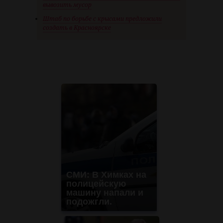
вывозить мусор
Штаб по борьбе с крысами предложили
создать в Красноярске
СМИ: В Химках на
полицейскую
машину напали и
подожгли.