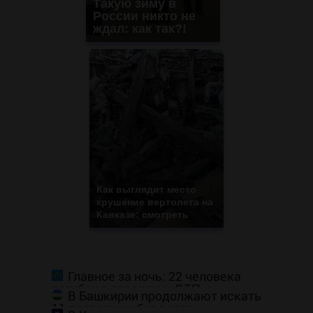
Такую зиму в
России никто не
ждал: как так?!
Как выглядит место
крушение вертолета на
Кавказе: смотреть
Главное за ночь: 22 человека
погибли в страшном ДТП, а
В Башкирии продолжают искать
россияне жалуются на отдых в
11 пропавших без вести