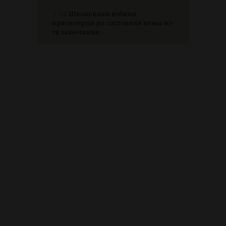
7.08
Школьники избили
красноярца до состояния комы из-
за замечания