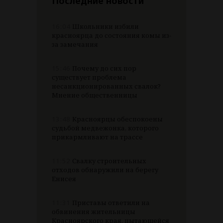
Последние новости
16:04
Школьники избили
красноярца до состояния комы из-
за замечания
15:46
Почему до сих пор
существует проблема
несанкционированных свалок?
Мнение общественницы
13:48
Красноярцы обеспокоены
судьбой медвежонка, которого
прикармливают на трассе
11:52
Свалку строительных
отходов обнаружили на берегу
Енисея
11:31
Приставы ответили на
обвинения жительницы
Красноярского края, пытающейся