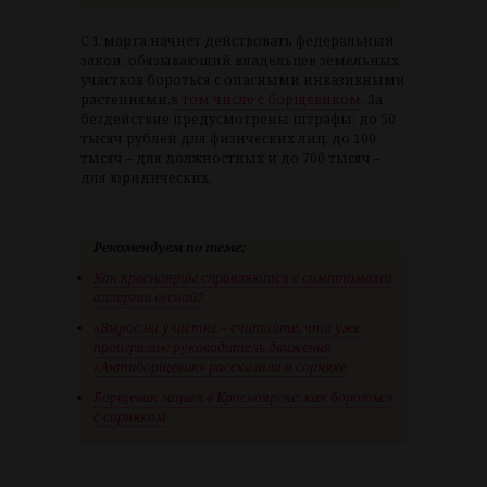
С 1 марта начнет действовать федеральный
закон, обязывающий владельцев земельных
участков бороться с опасными инвазивными
растениями,
в том числе с борщевиком
. За
бездействие предусмотрены штрафы: до 50
тысяч рублей для физических лиц, до 100
тысяч – для должностных и до 700 тысяч –
для юридических.
Рекомендуем по теме:
Как красноярцы справляются с симптомами
аллергии весной?
«Вырос на участке – считайте, что уже
проиграли»: руководитель движения
«Антиборщевик» рассказала о сорняке
Борщевик зацвел в Красноярске: как бороться
с сорняком