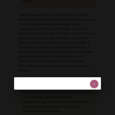
марта.
Американский клен отличается высокой
живучестью и легко приспосабливается даже
к неблагоприятным условиям – при
нехватке влаги и питательных веществ.
После вырубки дерево активно дает поросль,
а под его кроной, как правило, перестают
расти другие растения, кроме сорняков. В
результате он вытесняет местные виды –
березу, ольху и другие. Кроме того, во время
цветения пыльца клена разносится на
большие расстояния и может вызывать
аллергические реакции у чувствительных
людей.
В апреле прошлого года проблему
обсуждали
на круглом столе
по теме «Клен
ясенелистный в Красноярске: опасный вид или
часть экосистемы»? Одни ученые считают,
что от дерева нужно полностью
избавиться, при этом другие утверждают,
что его нужно постепенно заменять
другими насаждениями.