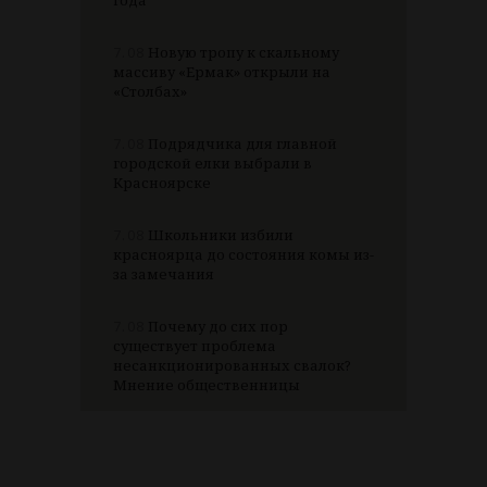
года
7.08
Новую тропу к скальному
массиву «Ермак» открыли на
«Столбах»
7.08
Подрядчика для главной
городской елки выбрали в
Красноярске
7.08
Школьники избили
красноярца до состояния комы из-
за замечания
7.08
Почему до сих пор
существует проблема
несанкционированных свалок?
Мнение общественницы