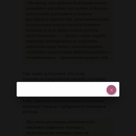
«Мы видим, что люди все более рационально
подходят к расходам: они уходят из дорогих
классических ресторанов в сторону
фастфуда и готовой еды, отказываются от
импульсивных покупок крупной бытовой
техники, если не видят в этом срочной
необходимости. <…> Бизнес, в свою очередь,
вынужден подстраиваться: закрывать
нерентабельные точки, оптимизировать
издержки и искать новые форматы работы с
потребителем», – прокомментировали в ЦБ.
Там также добавляют, что спад
продемонстрировала и онлайн-торговля.
Представитель краевого склада одного из
маркетплейсов сообщил, что количество
заказов с начала этого года уменьшилось на
3-6%. Заметнее всего снизились покупки
крупных товаров – габаритной техники и
мебели.
При этом красноярцы активнее всего
покупают цифровую технику и
туристические путевки. Спрос на