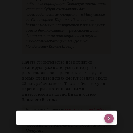
добычные корпорации. Основную часть этого
кластера будут составлять две
производственные площадки – в Минусинске
и в Саяногорске. Порядка 13 заводов на
данный момент планируется к размещению
в этих двух локациях», – рассказала глава
Фонда развития инновационного научно-
технологического центра «Долина
Менделеева» Ксения Шойгу.
Начать строительство предприятий
планируют уже в следующем году. По
расчетам авторов проекта, к 2035 году на
новых производствах смогут создать около
25 тыс. рабочих мест. Также сейчас ведутся
переговоры с потенциальными
инвесторами из Китая, Индии и стран
Ближнего Востока.
Напомним, 2 февраля
дочь секретаря Совбеза
Сергея Шойгу возглавила фонд «Долина
Менделеева»
. Распоряжение подписал
председатель Правительства России Михаил
Мишустин.