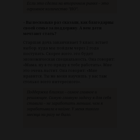
Если это сделка на вторичном рынке – это
огромное количество “НО”.
– Вы несколько раз сказали, как благодарны
своей семье за поддержку. А кем дети
мечтают стать?
Старшая дочь заканчивает 9 класс, встает
выбор, куда мы пойдем через 2 года
поступать. Скорее всего, это будет
экономическая специальность. Она говорит:
«Мама, ну я-то приду к тебе работать». Мне
это очень льстит. Она говорит: «Мне
нравится. Ты же меня научишь, у вас там
столько всего интересного».
Поддержка близких – самое главное и
решающее. Самую главную задачу я для себя
ставила – не заработать меньше, чем я
зарабатывала в найме. У меня такого
месяца ни разу не было.