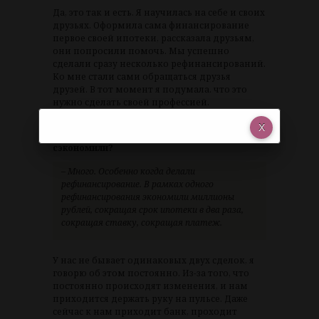
Да, это так и есть. Я научилась на себе и своих
друзьях. Оформила сама финансирование
первое своей ипотеки, рассказала друзьям,
они попросили помочь. Мы успешно
сделали сразу несколько рефинансирований.
Ко мне стали сами обращаться друзья
друзей. В тот момент я подумала. что это
нужно сделать своей профессией.
– Вы понимаете, какое количество денег
суммарно за свои годы работы вы людям
сэкономили?
– Много. Особенно когда делали
рефинансирование. В рамках одного
рефинансирования экономили миллионы
рублей, сокращая срок ипотеки в два раза,
сокращая ставку, сокращая платеж.
У нас не бывает одинаковых двух сделок, я
говорю об этом постоянно. Из-за того, что
постоянно происходят изменения, и нам
приходится держать руку на пульсе. Даже
сейчас к нам приходит банк, проходит