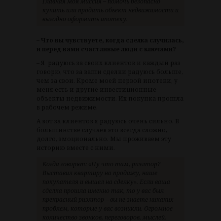
Главная моя миссия – помочь безопасно
купить или продать объект недвижимости и
выгодно оформить ипотеку.
– Что вы чувствуете, когда сделка случилась,
и перед вами счастливые люди с ключами?
– Я радуюсь за своих клиентов и каждый раз
говорю, что за ваши сделки радуюсь больше,
чем за свои. Кроме моей первой ипотеки, у
меня есть и другие инвестиционные
объекты недвижимости. Их покупка прошла
в рабочем режиме.
А вот за клиентов я радуюсь очень сильно. В
большинстве случаев это всегда сложно,
долго, эмоционально. Мы проживаем эту
историю вместе с ними.
Когда говорят: «Ну что там, риэлтор?
Выставил квартиру на продажу, наше
покупателя и вышел на сделку». Если ваша
сделка прошла именно так, то у вас был
прекрасный риэлтор – вы не знаете никаких
проблем, которые у вас возникли. Огромное
количество звонков, переговоров, мыслей.