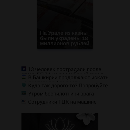
На Урале из казны
были украдены 18
миллионов рублей
13 человек пострадали после
атаки БПЛА на российский город
В Башкирии продолжают искать
11 пропавших без вести
Куда так дорого-то? Попробуйте
угадать, сколько стоит аренда
Утром беспилотники врага
элитных квартир в Чите
попытались атаковать
Сотрудники ТЦК на машине
предприятия в Поволжье, но им
катались по полю, преследуя
помешал кран
мужчину