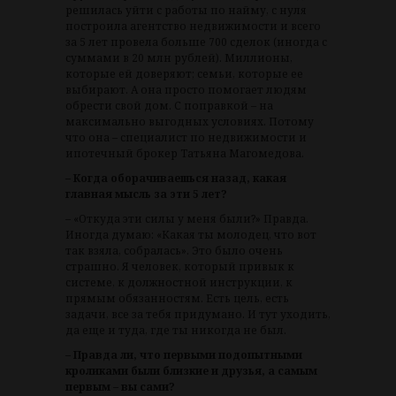
решилась уйти с работы по найму, с нуля
построила агентство недвижимости и всего
за 5 лет провела больше 700 сделок (иногда с
суммами в 20 млн рублей). Миллионы,
которые ей доверяют; семьи, которые ее
выбирают. А она просто помогает людям
обрести свой дом. С поправкой – на
максимально выгодных условиях. Потому
что она – специалист по недвижимости и
ипотечный брокер Татьяна Магомедова.
– Когда оборачиваешься назад, какая
главная мысль за эти 5 лет?
– «Откуда эти силы у меня были?» Правда.
Иногда думаю: «Какая ты молодец, что вот
так взяла, собралась». Это было очень
страшно. Я человек, который привык к
системе, к должностной инструкции, к
прямым обязанностям. Есть цель, есть
задачи, все за тебя придумано. И тут уходить,
да еще и туда, где ты никогда не был.
– Правда ли, что первыми подопытными
кроликами были близкие и друзья, а самым
первым – вы сами?