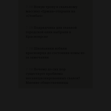
7.08
Новую тропу к скальному
массиву «Ермак» открыли на
«Столбах»
7.08
Подрядчика для главной
городской елки выбрали в
Красноярске
7.08
Школьники избили
красноярца до состояния комы из-
за замечания
7.08
Почему до сих пор
существует проблема
несанкционированных свалок?
Мнение общественницы