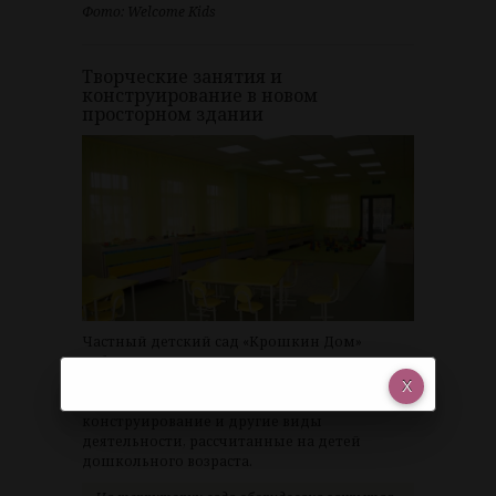
Фото: Welcome Kids
Творческие занятия и
конструирование в новом
просторном здании
Частный детский сад «Крошкин Дом»
работает в Советском районе Красноярска с
2023 года. Для воспитанников организуют
творческие занятия, развивающие игры,
конструирование и другие виды
деятельности, рассчитанные на детей
дошкольного возраста.