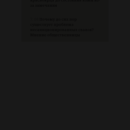
красноярца до состояния комы из-
за замечания
7.08
Почему до сих пор
существует проблема
несанкционированных свалок?
Мнение общественницы