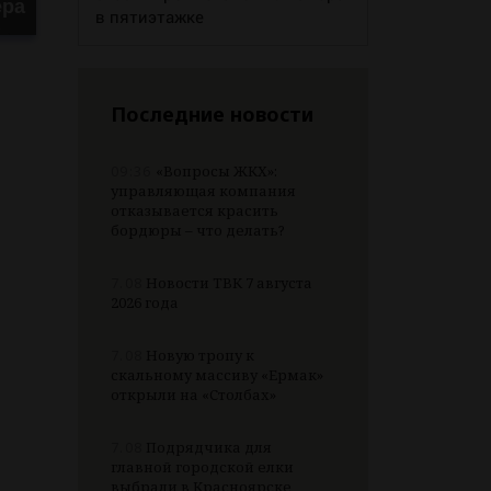
ера
в пятиэтажке
Последние новости
09:36
«Вопросы ЖКХ»:
управляющая компания
отказывается красить
бордюры – что делать?
7.08
Новости ТВК 7 августа
2026 года
7.08
Новую тропу к
скальному массиву «Ермак»
открыли на «Столбах»
7.08
Подрядчика для
главной городской елки
выбрали в Красноярске