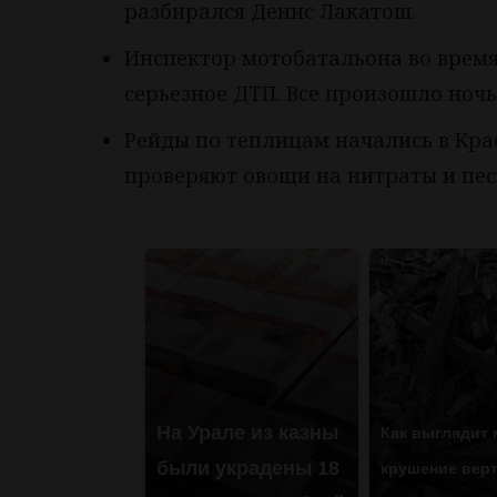
разбирался Денис Лакатош.
Инспектор мотобатальона во врем
серьезное ДТП. Все произошло ночь
Рейды по теплицам начались в Кра
проверяют овощи на нитраты и пе
На Урале из казны
Как выглядит 
были украдены 18
крушение верт