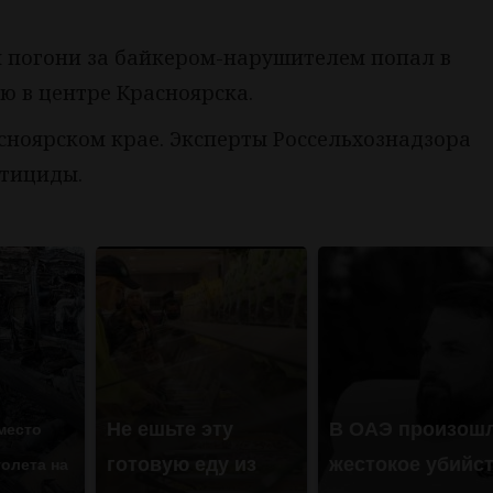
я погони за байкером-нарушителем попал в
ю в центре Красноярска.
сноярском крае. Эксперты Россельхознадзора
стициды.
Не ешьте эту
В ОАЭ произош
место
готовую еду из
жестокое убийс
олета на