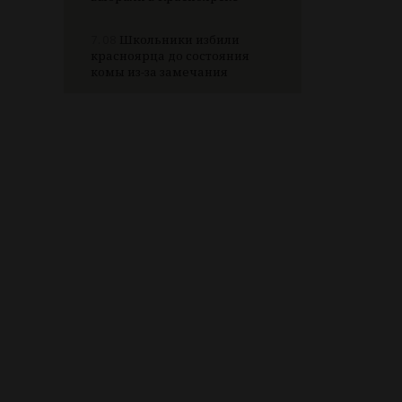
7.08
Школьники избили
красноярца до состояния
комы из-за замечания