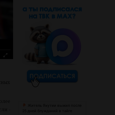
сных
олее
Житель Якутии выжил после
сли -
25 дней блужданий в тайге