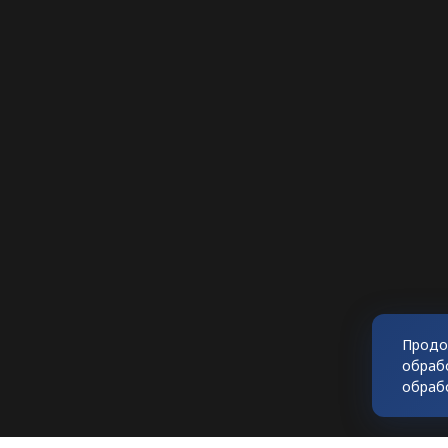
Продо
обраб
обраб