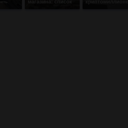
магазина: список
криптомиллион
реть