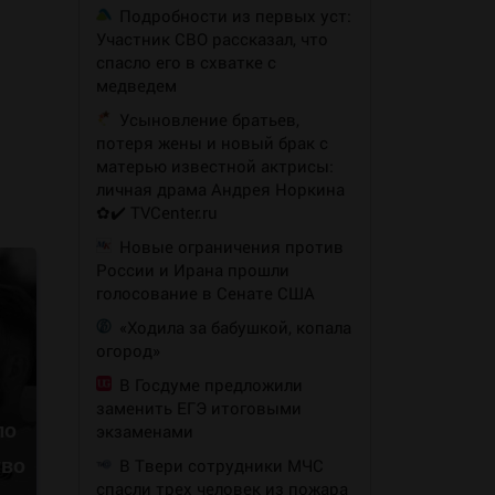
Подробности из первых уст:
Участник СВО рассказал, что
спасло его в схватке с
медведем
Усыновление братьев,
потеря жены и новый брак с
матерью известной актрисы:
личная драма Андрея Норкина
✿✔️ TVCenter.ru
Новые ограничения против
России и Ирана прошли
голосование в Сенате США
«Ходила за бабушкой, копала
огород»
В Госдуме предложили
заменить ЕГЭ итоговыми
экзаменами
ло
В Твери сотрудники МЧС
тво
спасли трех человек из пожара