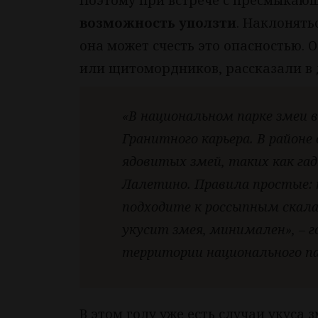
Поэтому при встрече с пресмыкаю
возможность уползти
. Наклонятьс
она может счесть это опасностью. О
или щитомордников, рассказали в 
«В национальном парке змеи в
Гранитного карьера. В район
ядовитых змей, таких как га
Лалетино. Правила простые: н
подходите к россыпным скалам
укусит змея, минимален», – 
территории национального п
В этом году уже есть случаи укуса