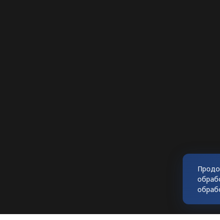
Продо
обраб
обраб