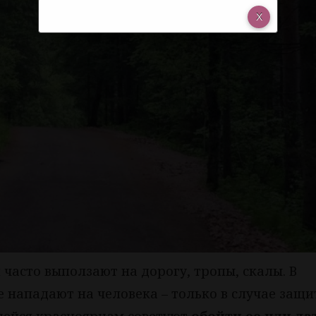
 часто выползают на дорогу, тропы, скалы. В
 нападают на человека – только в случае защи