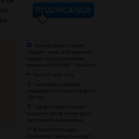
ть ей
оит –
дюк
Ушла из дома, оставив
спящего сына: в Казани мать
пойдет под суд за гибель
малыша 07/08/2026 – Новости
Хыянәт җиле исте
Пассажир поцеловал
стюардессу и попал под арест -
АБН 24
Суд арестовал пьяного
водителя после гибели двух
пассажиров в Башкирии
В Ленобласти ищут
пропавшего два дня назад 9-