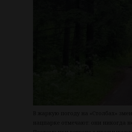
В жаркую погоду на «Столбах» змеи
нацпарке отмечают: они никогда не