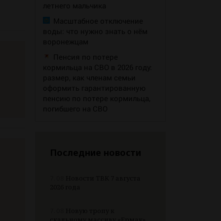
летнего мальчика
Масштабное отключение
воды: что нужно знать о нём
воронежцам
Пенсия по потере
кормильца на СВО в 2026 году:
размер, как членам семьи
оформить гарантированную
пенсию по потере кормильца,
погибшего на СВО
Последние новости
7.08
Новости ТВК 7 августа
2026 года
7.08
Новую тропу к
скальному массиву «Ермак»