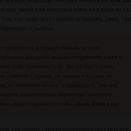
щейся красноярцам советуют
обойти ее или да
я над змеей или пытаться взять ее в руки не ст
 том, где чаще всего можно встретить ужей, га
дирекции «Столбов:
стречаются, в первую очередь, в чаше
е скальных россыпей можно встретить ужей и
дюка либо щитомордник. Также это кордон
е сходите с тропы, не лезьте в кусты, не
, не залазьте на них, и тогда риск, что вас
говорит заместитель директора по охране
арка «Красноярские Столбы»
Иван Кириллов
.
 змей, связанные с пренебрежением посетителей