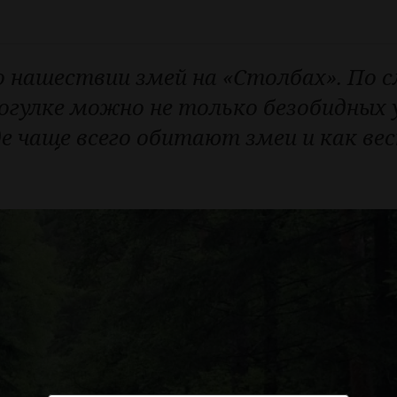
о нашествии змей на «Столбах». По 
огулке можно не только безобидных у
 чаще всего обитают змеи и как вес