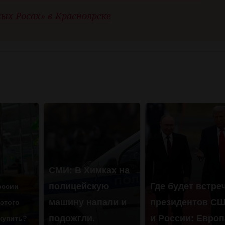
ых Росах» в Красноярске
СМИ: В Химках на
полицейскую
Где будет встре
оссии
машину напали и
президентов С
 этого
подожгли.
и России: Европ
 купить?