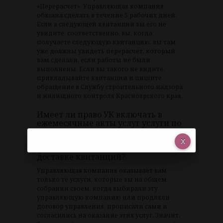
«Перерасчет». Управляющая компания
обязана сделать в течение 5 рабочих дней.
Если в следующей квитанции вы его не
увидите, соответственно, вы, когда
получаете следующую квитанцию, вы там
уже должны увидеть перерасчет, который
вам сделали, если работы не были
выполнены. Если вы такого не видите,
прикладывайте квитанции и пишите
обращение в Службу строительного надзора
и жилищного контроля Красноярского края.
Имеет ли право УК включать в
ежемесячные акты услуг услуги по
автоматизации, обработке,
хранению и сопровождению
финансово-лицевых счетов и
доставке квитанций?
Управляющая компания оказывает вам
только те услуги, которые вы на общем
собрании своем, когда выбирали эту
управляющую компанию или продляли
договор управления, прописали сами и
согласились на оказание этих услуг. Значит,