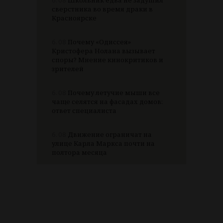
6.08
Школьник едва не задушил
сверстника во время драки в
Красноярске
6.08
Почему «Одиссея»
Кристофера Нолана вызывает
споры? Мнение кинокритиков и
зрителей
6.08
Почему летучие мыши все
чаще селятся на фасадах домов:
ответ специалиста
6.08
Движение ограничат на
улице Карла Маркса почти на
полтора месяца