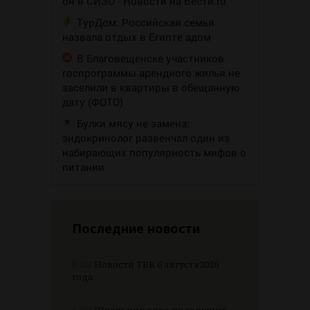
он в СИЗО - Новости на Вести.ru
ТурДом: Российская семья
назвала отдых в Египте адом
В Благовещенске участников
госпрограммы арендного жилья не
заселили в квартиры в обещанную
дату (ФОТО)
Булки мясу не замена:
эндокринолог развенчал один из
набирающих популярность мифов о
питании
Последние новости
6.08
Новости ТВК 6 августа2026
года