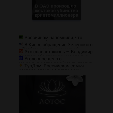
В ОАЭ произошло
жестокое убийство
криптомиллионера
Россиянам напомнили, что
газовые приборы нельзя
В Киеве обращение Зеленского
ремонтировать самостоятельно
о Patriot назвали «комедией»
Это спасает жизнь — Владимир
Костюш обратился к населению
Уголовное дело о
Хакасии
мошенничестве возбудили против
ТурДом: Российская семья
актера Аблогина, он в СИЗО -
назвала отдых в Египте адом
Новости на Вести.ru