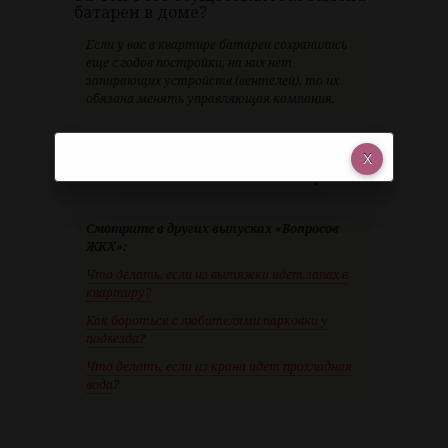
батареи в доме?
Если у вас в квартире батареи сохранились
еще с годов постройки, на них нет
запирающих устройств (вентелей), то их
обязана менять управляющая компания.
Если у вас стоит батарея, и на ней вы уже
поставили запирающее устройство, то тогда
вы за свой счет обязаны менять батарею.
Смотрите в других выпусках «Вопросов
ЖКХ»:
Что делать, если из вытяжки идет запах в
квартиру?
Как бороться с любителями парковки у
подъезда?
Что делать, если из крана идет прохладная
вода
?