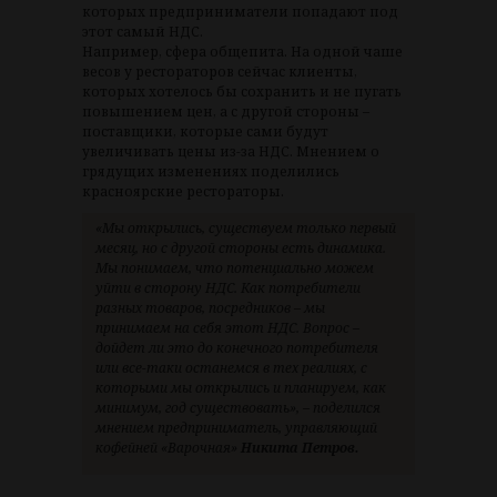
которых предприниматели попадают под
этот самый НДС.
Например, сфера общепита. На одной чаше
весов у рестораторов сейчас клиенты,
которых хотелось бы сохранить и не пугать
повышением цен, а с другой стороны –
поставщики, которые сами будут
увеличивать цены из-за НДС. Мнением о
грядущих изменениях поделились
красноярские рестораторы.
«Мы открылись, существуем только первый
месяц, но с другой стороны есть динамика.
Мы понимаем, что потенциально можем
уйти в сторону НДС. Как потребители
разных товаров, посредников – мы
принимаем на себя этот НДС. Вопрос –
дойдет ли это до конечного потребителя
или все-таки останемся в тех реалиях, с
которыми мы открылись и планируем, как
минимум, год существовать», – поделился
мнением предприниматель, управляющий
кофейней «Варочная»
Никита Петров.