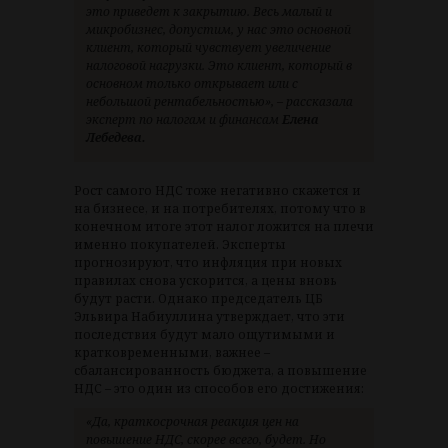
это приведет к закрытию. Весь малый и
микробизнес, допустим, у нас это основной
клиент, который чувствует увеличение
налоговой нагрузки. Это клиент, который в
основном только открывает или с
небольшой рентабельностью», – рассказала
эксперт по налогам и финансам
Елена
Лебедева.
Рост самого НДС тоже негативно скажется и
на бизнесе, и на потребителях, потому что в
конечном итоге этот налог ложится на плечи
именно покупателей. Эксперты
прогнозируют, что инфляция при новых
правилах снова ускорится, а цены вновь
будут расти. Однако председатель ЦБ
Эльвира Набиуллина утверждает, что эти
последствия будут мало ощутимыми и
кратковременными, важнее –
сбалансированность бюджета, а повышение
НДС – это один из способов его достижения:
«Да, краткосрочная реакция цен на
повышение НДС, скорее всего, будет. Но