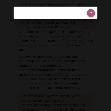
Кроме того, вопреки своим обещаниям,
Минфин планирует снизить порог дохода
предприятий, который позволял им не
платить НДС. Это популярный налоговый
режим – по разным подсчетам, им
пользуется около 70% ИП. Но если раньше
упрощенная система действовала для тех, у
кого годовая прибыль меньше 60 млн
рублей, то теперь правило будет действовать
только для тех, у кого этот показатель 10
млн.
По словам Силуанова, это нужно для
предотвращения дробления бизнеса, и в
таких условиях количество
налогоплательщиков на упрощенной
системе составит лишь 15%. Однако не все
предприятия смогут выдержать такую
налоговую нагрузку, считает эксперт по
налогам и финансам Елена Лебедева.
«Эта налоговая нагрузка ляжет на плечи
предпринимателей. С низкой
маржинальностью, рентабельностью они
почувствуют это очень сильно. Возможно,