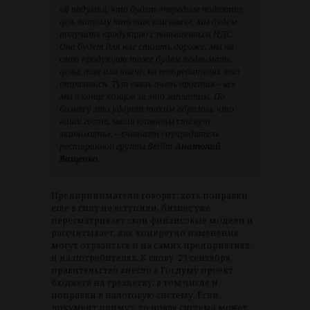
«Я подумал, что будет очередное поднятие
цен, потому что так или иначе, мы будем
получать продукцию с повышенным НДС.
Она будет для нас стоить дороже, мы на
свою продукцию тоже будем поднимать
цены, так или иначе, на потребителях это
отразится. Тут связь очень простая – все
мы в конце концов за это заплатим. По
бизнесу это ударит таким образом, что
наши гости, наши клиенты станут
экономить», – считает соучредитель
ресторанной группы Bellini
Анатолий
Ващенко.
Предприниматели говорят: хоть поправки
еще в силу не вступили, бизнес уже
пересматривает свои финансовые модели и
рассчитывает, как конкретно изменения
могут отразиться и на самих предприятиях,
и на потребителях. К слову, 29 сентября
правительство внесло в Госдуму проект
бюджета на трехлетку, в том числе и
поправки в налоговую систему. Если
документ примут, то новая система может