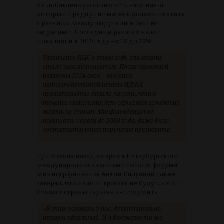
на добавленную стоимость – это налог,
который предприниматель должен платить
с разницы между выручкой и своими
затратами. Последний раз этот налог
повышали в 2019 году – с 18 до 20%.
Увеличение НДС в этом году для многих
стало неожиданностью. После налоговой
реформы 2024 года – введения
пятиступенчатой шкалы НДФЛ –
правительство давало понять, что в
течение нескольких лет серьезных изменений
ждать не стоит. Минфин обещал не
повышать налоги до 2030 года, даже было
соответствующее поручение президента.
Три месяца назад во время Петербургского
международного экономического форума
министр финансов
Антон Силуанов
также
заверял, что налоги трогать не будут, хоть и
бюджет страны серьезно «штормит»:
«В этих условиях у нас, действительно,
шторм идеальный. И в бюджете то же