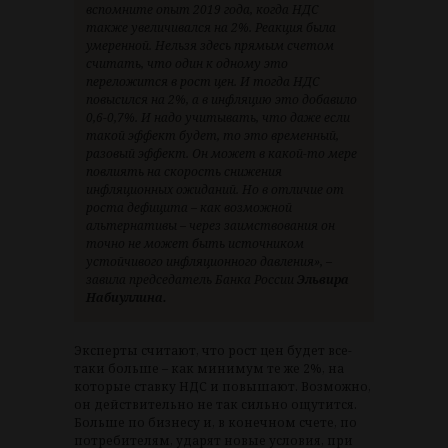
вспомните опыт 2019 года, когда НДС
также увеличивался на 2%. Реакция была
умеренной. Нельзя здесь прямым счетом
считать, что один к одному это
переложится в рост цен. И тогда НДС
повысился на 2%, а в инфляцию это добавило
0,6-0,7%. И надо учитывать, что даже если
такой эффект будет, то это временный,
разовый эффект. Он может в какой-то мере
повлиять на скорость снижения
инфляционных ожиданий. Но в отличие от
роста дефицита – как возможной
альтернативы – через заимствования он
точно не может быть источником
устойчивого инфляционного давления», –
завила председатель Банка России
Эльвира
Набиуллина.
Эксперты считают, что рост цен будет все-
таки больше – как минимум те же 2%, на
которые ставку НДС и повышают. Возможно,
он действительно не так сильно ощутится.
Больше по бизнесу и, в конечном счете, по
потребителям, ударят новые условия, при