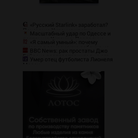
«Русский Starlink» заработал?
Почему на Украине кратно
Масштабный удар по Одессе и
увеличилась точность попаданий
портам на Украине: Последние
по объектам ВСУ
«Я самый умный»: почему
новости, подробности об ударах
высокая самооценка ребенка не
России 9 августа 2026 года
BBC News: рак простаты Джо
гарантирует хороших оценок
Байдена распространился на его
Умер отец футболиста Лионеля
кости и органы
Месси