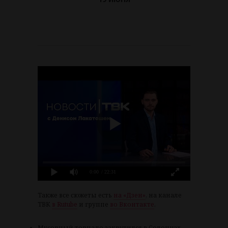
0:00
/ 22:31
Также все сюжеты есть
на «Дзен»
, на канале
ТВК
в Rutube
и группе
во Вконтакте
.
Мусорный торнадо закрутился в Солонцах.