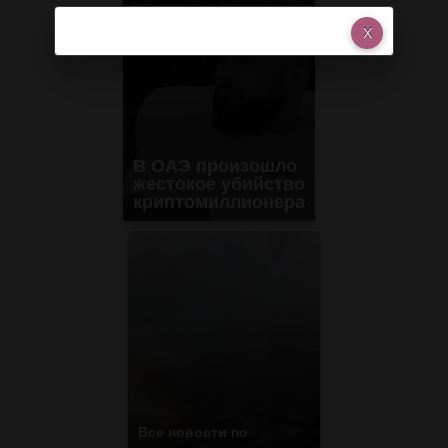
В ОАЭ произошло
жестокое убийство
криптомиллионера
Все новости по