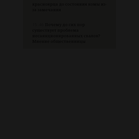
красноярца до состояния комы из-
за замечания
15:46
Почему до сих пор
существует проблема
несанкционированных свалок?
Мнение общественницы