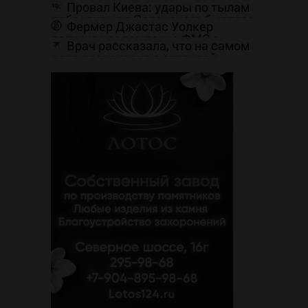
совершить суицид, предупредив
Провал Киева: удары по тылам
оперативные службы
добрались до Зеленского быстрее,
Фермер Джастас Уолкер
чем до России
получил уведомление ФМС о
Врач рассказала, что на самом
депортации из России
деле происходит с актрисой
Натальей Андрейченко