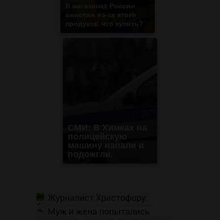
В магазинах России
ажиотаж из-за этого
продукта: что купить?
СМИ: В Химках на
полицейскую
машину напали и
подожгли.
Журналист Христофору:
блокировка морских портов —
Муж и жена попытались
катастрофа для Украины