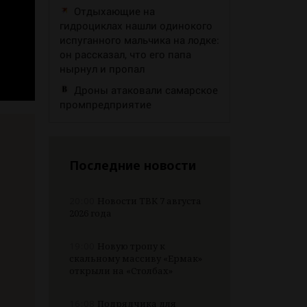
Отдыхающие на
гидроциклах нашли одинокого
испуганного мальчика на лодке:
он рассказал, что его папа
нырнул и пропал
Дроны атаковали самарское
промпредприятие
Последние новости
20:00
Новости ТВК 7 августа
2026 года
19:00
Новую тропу к
скальному массиву «Ермак»
открыли на «Столбах»
16:08
Подрядчика для