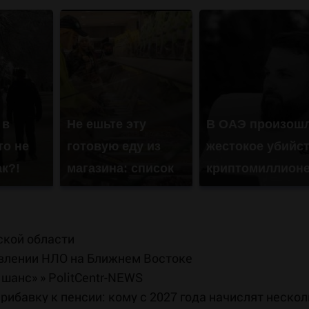
 в
Не ешьте эту
В ОАЭ произош
то не
готовую еду из
жестокое убийс
ак?!
магазина: список
криптомиллион
ской области
явлении НЛО на Ближнем Востоке
анс» » PolitCentr-NEWS
прибавку к пенсии: кому с 2027 года начислят неско