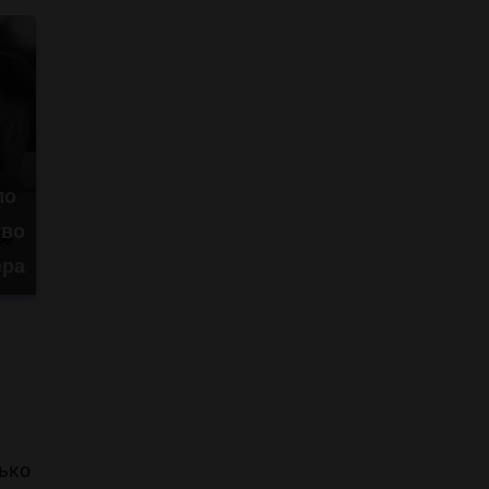
ло
тво
ера
лько