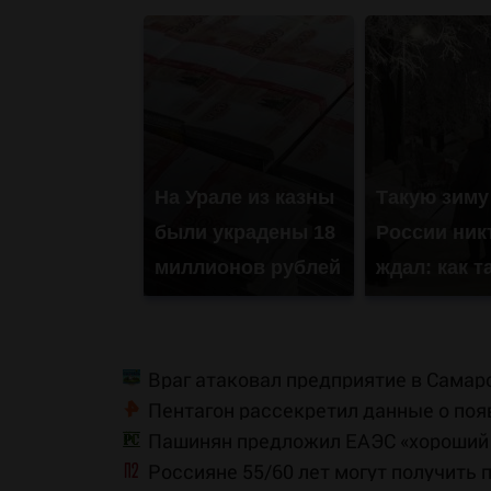
На Урале из казны
Такую зиму
были украдены 18
России ник
миллионов рублей
ждал: как т
Враг атаковал предприятие в Самар
Пентагон рассекретил данные о по
Пашинян предложил ЕАЭС «хороший ш
Россияне 55/60 лет могут получить 