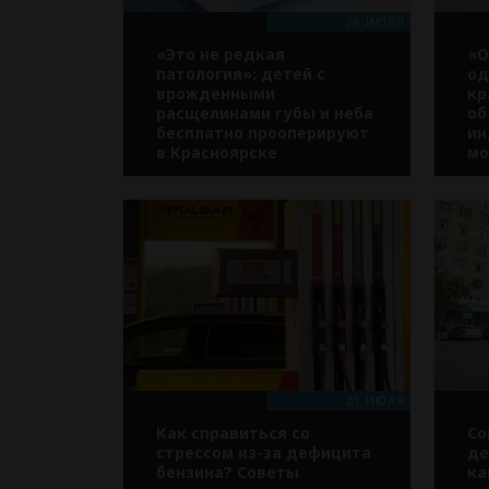
28 ИЮЛЯ
«Это не редкая
«О
патология»: детей с
од
врожденными
кр
расщелинами губы и неба
об
бесплатно прооперируют
ин
в Красноярске
мо
21 ИЮЛЯ
Как справиться со
Со
стрессом из-за дефицита
де
бензина? Советы
ка