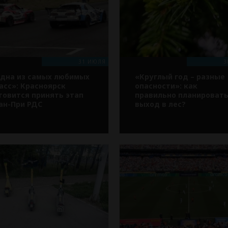
31 ИЮЛЯ
3
дна из самых любимых
«Круглый год – разные
асс»: Красноярск
опасности»: как
товится принять этап
правильно планироват
ан-При РДС
выход в лес?