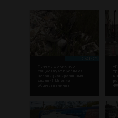
7 АВГУСТА
Почему до сих пор
«П
существует проблема
тр
несанкционированных
мн
свалок? Мнение
ре
общественницы
40