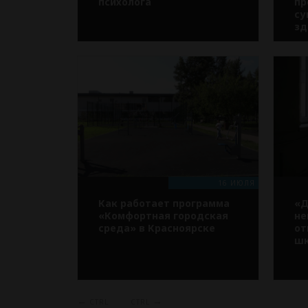
психолога
пр
су
зд
16 ИЮЛЯ
Как работает программа
«Д
«Комфортная городская
не
среда» в Красноярске
от
шк
←
→
CTRL
CTRL