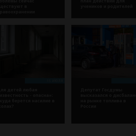
облемы сейчас
план действий для
ществуют в
учеников и родителей
равоохранении
15 ИЮЛЯ
1
ля детей любая
Депутат Госдумы
известность - опасна»:
высказался о дисбалан
куда берется насилие в
на рынке топлива в
олах?
России