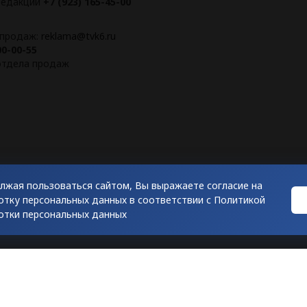
 редакции
+7 (923) 165-45-00
 продаж:
reklama@tvk6.ru
00-00-55
 отдела продаж
лжая пользоваться сайтом, Вы выражаете согласие на
отку персональных данных в соответствии с
Политикой
рск"
отки персональных данных
"