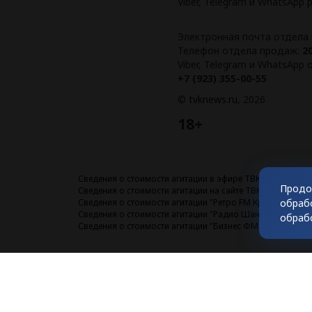
Viber, Telegram и WhatsApp
Электронная почта отдела
Телефон отдела продаж:
2
Viber, Telegram и WhatsApp
+7 (923) 355-00-55
©
tvknews.ru
, 2026
18+
Сведения о стоимости агитации в эфире ТВК
Продо
Сведения о стоимости агитации на сайте ТВК
обраб
Сведения о стоимости агитации "Ретро FM Красноярск"
Сведения о стоимости агитации "Радио Шансон Красноя
обраб
Сведения о стоимости агитации "Бизнес ФМ Красноярск