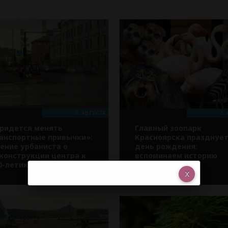
6 АВГУСТА
5 
ридется менять
Главный зоопарк
анспортные привычки»:
Красноярска празднуе
ение урбаниста о
день рождения:
конструкции центра к
вспоминаем историю
0-летию Красноярска
«Роева ручья»